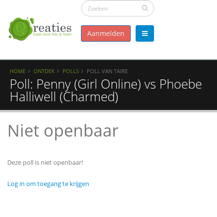
Aanmelden
HOME
ONTDEK
POLLS
POLL VAN TAIRE
Poll: Penny (Girl Online) vs Phoebe
Halliwell (Charmed)
Niet openbaar
Deze poll is niet openbaar!
Log in om toegang te krijgen