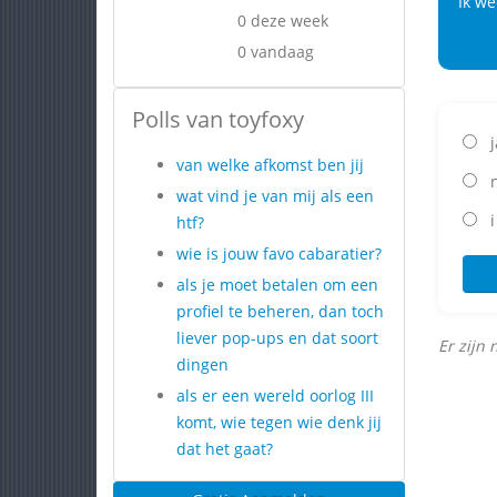
Ik we
0 deze week
0 vandaag
Polls van toyfoxy
j
van welke afkomst ben jij
n
wat vind je van mij als een
i
htf?
wie is jouw favo cabaratier?
als je moet betalen om een
profiel te beheren, dan toch
liever pop-ups en dat soort
Er zijn 
dingen
als er een wereld oorlog III
komt, wie tegen wie denk jij
dat het gaat?