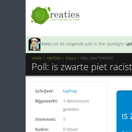
Koito
zet de volgende poll in the spotlight:
HOME
ONTDEK
POLLS
POLL VAN TOYFOXY
Poll: is zwarte piet racis
Schrijver:
toyfoxy
Bijgewerkt:
1 decennium
geleden
IS
Stemmen:
5
Kudos:
0 totaal