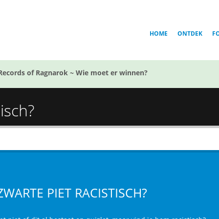
HOME
ONTDEK
F
Records of Ragnarok ~ Wie moet er winnen?
tisch?
 ZWARTE PIET RACISTISCH?