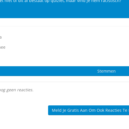
et niet of dit al bestaat op quizlet, maar vind je hem racistisch?
a
ee
nog geen reacties.
Meld Je Gratis Aan Om Ook Reacties Te