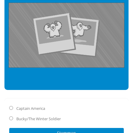
Captain America
Bucky/The Winter Soldier