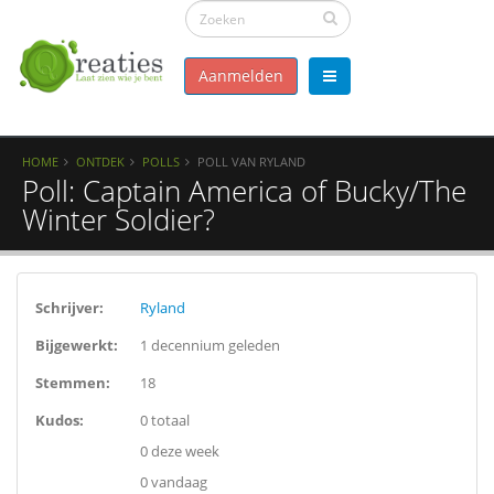
Aanmelden
HOME
ONTDEK
POLLS
POLL VAN RYLAND
Poll: Captain America of Bucky/The
Winter Soldier?
Schrijver:
Ryland
Bijgewerkt:
1 decennium geleden
Stemmen:
18
Kudos:
0 totaal
0 deze week
0 vandaag