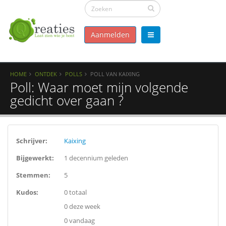
Aanmelden
HOME
ONTDEK
POLLS
POLL VAN KAIXING
Poll: Waar moet mijn volgende
gedicht over gaan ?
Schrijver:
Kaixing
Bijgewerkt:
1 decennium geleden
Stemmen:
5
Kudos:
0 totaal
0 deze week
0 vandaag