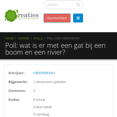
Aanmelden
HOME
ONTDEK
POLLS
POLL VAN CREEPERFAN1
Poll: wat is er met een gat bij een
boom en een rivier?
Schrijver:
CREEPERFAN1
Bijgewerkt:
1 decennium geleden
Stemmen:
3
Kudos:
0 totaal
0 deze week
0 vandaag