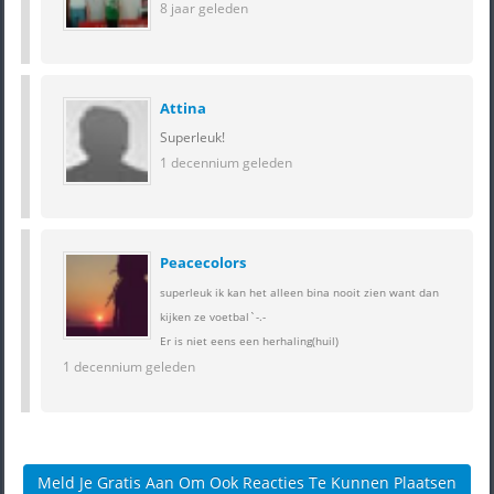
8 jaar geleden
Attina
Superleuk!
1 decennium geleden
Peacecolors
superleuk ik kan het alleen bina nooit zien want dan
kijken ze voetbal`-.-
Er is niet eens een herhaling(huil)
1 decennium geleden
Meld Je Gratis Aan Om Ook Reacties Te Kunnen Plaatsen