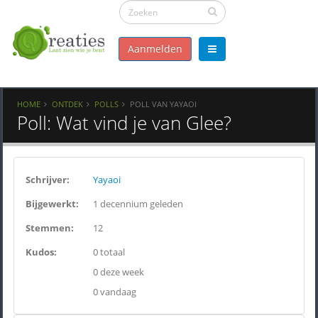
Aanmelden
HOME
ONTDEK
POLLS
POLL VAN YAYAOI
Poll: Wat vind je van Glee?
Schrijver:
Yayaoi
Bijgewerkt:
1 decennium geleden
Stemmen:
12
Kudos:
0 totaal
0 deze week
0 vandaag