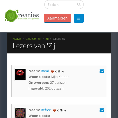
Aanmelden
HOME
GEDICHTEN
ZIJ
GELEZEN
Lezers van 'Zij'
Naam:
Bami
Woonplaats:
Mijn Kamer
Ontworpen:
27 quizzen
Ingevuld:
202 quizzen
Naam:
Befree
Woonplaats: