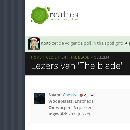
Koito
zet de volgende poll in the spotlight:
HOME
GEDICHTEN
THE BLADE
GELEZEN
Lezers van 'The blade'
Naam:
Chessy
Woonplaats:
Enschede
Ontworpen:
6 quizzen
Ingevuld:
293 quizzen