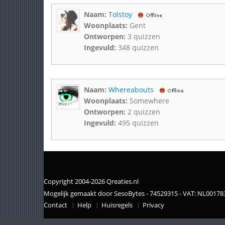
Naam:
Tolstoy
Woonplaats:
Gent
Ontworpen:
3 quizzen
Ingevuld:
348 quizzen
Naam:
Whereabouts
Woonplaats:
Somewhere
Ontworpen:
2 quizzen
Ingevuld:
495 quizzen
Copyright 2004-2026 Qreaties.nl
Mogelijk gemaakt door SesoBytes - 74529315 - VAT: NL0017
Contact
Help
Huisregels
Privacy