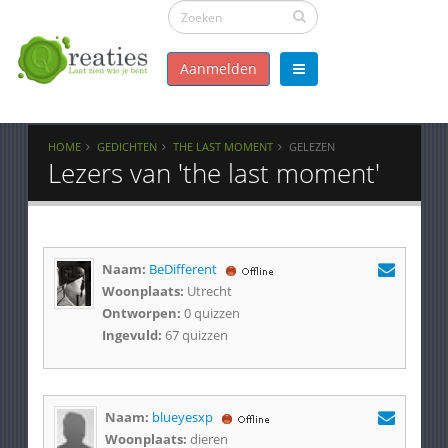
Aanmelden
HOME
GEDICHTEN
THE LAST MOMENT
GELEZEN
Lezers van 'the last moment'
Naam:
BeDifferent
Woonplaats:
Utrecht
Ontworpen:
0 quizzen
Ingevuld:
67 quizzen
Naam:
blueyesxp
Woonplaats:
dieren