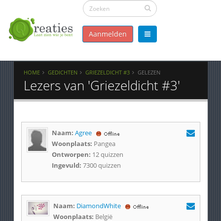
Aanmelden
HOME
GEDICHTEN
GRIEZELDICHT #3
GELEZEN
Lezers van 'Griezeldicht #3'
Naam:
Agree
Woonplaats:
Pangea
Ontworpen:
12 quizzen
Ingevuld:
7300 quizzen
Naam:
DiamondWhite
Woonplaats:
België