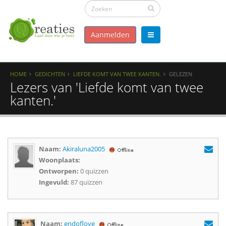
Aanmelden
HOME
GEDICHTEN
LIEFDE KOMT VAN TWEE KANTEN.
GELEZEN
Lezers van 'Liefde komt van twee
kanten.'
Naam:
Akiraluna2005
Woonplaats:
Ontworpen:
0 quizzen
Ingevuld:
87 quizzen
Naam:
endoflove