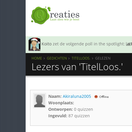
Koito
zet de volgende poll in the spotlight:
HOME
GEDICHTEN
TITELLOOS.
GELEZEN
Lezers van 'TitelLoos.'
Naam:
Akiraluna2005
Woonplaats:
Ontworpen:
0 quizzen
Ingevuld:
87 quizzen