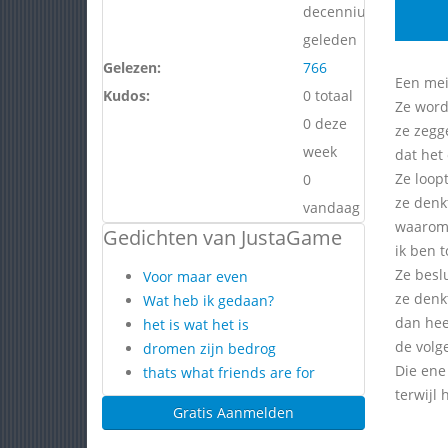
decennium
geleden
Gelezen:
766
Een meis
Kudos:
0 totaal
Ze word
0 deze
ze zegg
week
dat het 
Ze loop
0
ze denkt
vandaag
waarom 
Gedichten van JustaGame
ik ben 
Ze besl
Voor maar even
ze denk
Wat heb ik gedaan?
dan hee
het is wat het is
de volg
dromen zijn bedrog
Die ene
thats what friends are for
terwijl 
Gratis Aanmelden