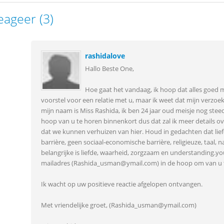
eageer (3)
rashidalove
Hallo Beste One,
Hoe gaat het vandaag, ik hoop dat alles goed m
voorstel voor een relatie met u, maar ik weet dat mijn verzo
mijn naam is Miss Rashida, ik ben 24 jaar oud meisje nog steeds
hoop van u te horen binnenkort dus dat zal ik meer details over
dat we kunnen verhuizen van hier. Houd in gedachten dat lief
barrière, geen sociaal-economische barrière, religieuze, taal, na
belangrijke is liefde, waarheid, zorgzaam en understanding.y
mailadres (Rashida_usman@ymail.com) in de hoop om van u te
Ik wacht op uw positieve reactie afgelopen ontvangen.
Met vriendelijke groet, (Rashida_usman@ymail.com)