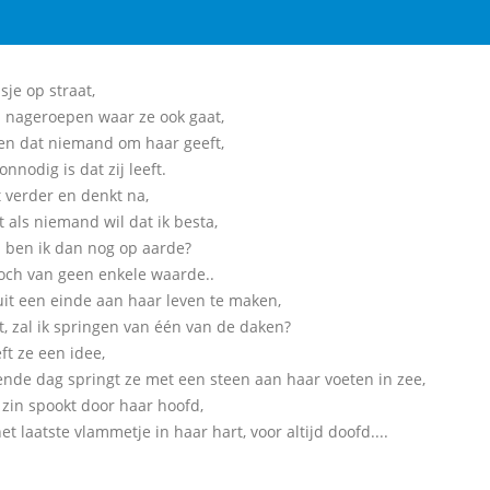
je op straat,
 nageroepen waar ze ook gaat,
en dat niemand om haar geeft,
onnodig is dat zij leeft.
t verder en denkt na,
 als niemand wil dat ik besta,
ben ik dan nog op aarde?
toch van geen enkele waarde..
uit een einde aan haar leven te maken,
t, zal ik springen van één van de daken?
ft ze een idee,
ende dag springt ze met een steen aan haar voeten in zee,
 zin spookt door haar hoofd,
het laatste vlammetje in haar hart, voor altijd doofd....