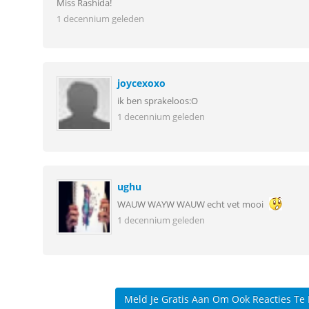
Miss Rashida!
1 decennium geleden
joycexoxo
ik ben sprakeloos:O
1 decennium geleden
ughu
WAUW WAYW WAUW echt vet mooi
1 decennium geleden
Meld Je Gratis Aan Om Ook Reacties Te