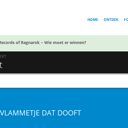
HOME
ONTDEK
F
Records of Ragnarok ~ Wie moet er winnen?
OOFT
t
 VLAMMETJE DAT DOOFT