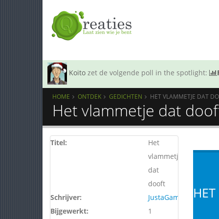
Koito
zet de volgende poll in the spotlight:
HOME
ONTDEK
GEDICHTEN
HET VLAMMETJE DAT D
Het vlammetje dat doof
Titel:
Het
vlammetje
dat
dooft
HET
Schrijver:
JustaGame
Bijgewerkt:
1