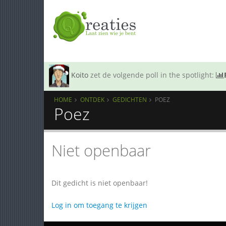
Koito
zet de volgende poll in the spotlight:
HOME
ONTDEK
GEDICHTEN
POEZ
Poez
Niet openbaar
Dit gedicht is niet openbaar!
Log in om toegang te krijgen