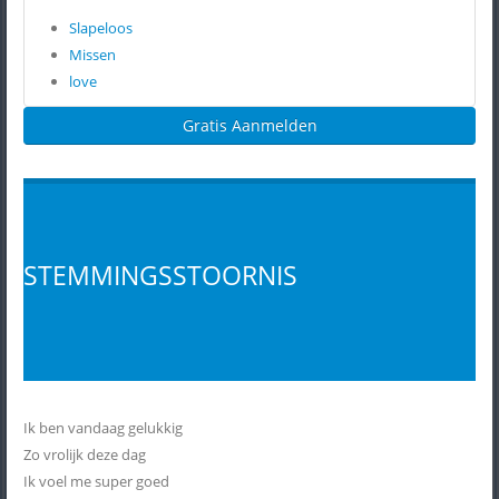
Slapeloos
Missen
love
Gratis Aanmelden
STEMMINGSSTOORNIS
Ik ben vandaag gelukkig
Zo vrolijk deze dag
Ik voel me super goed