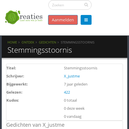
Aanmelden
HOME
ONTDEK
GEDICHTEN
STEMMINGSSTOORNIS
Stemmingsstoornis
Titel:
Stemmingsstoornis
Schrijver:
X_justme
Bijgewerkt:
7 jaar geleden
Gelezen:
422
Kudos:
0 totaal
0 deze week
0 vandaag
Gedichten van X_justme