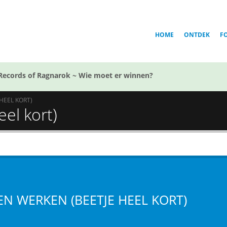
HOME
ONTDEK
F
Records of Ragnarok ~ Wie moet er winnen?
HEEL KORT)
el kort)
EN WERKEN (BEETJE HEEL KORT)