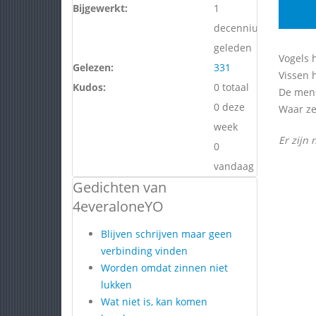
Bijgewerkt:
1
decennium
geleden
Vogels 
Gelezen:
331
Vissen 
Kudos:
0 totaal
De mens
0 deze
Waar ze
week
Er zijn 
0
vandaag
Gedichten van
4everaloneYO
Blijven schrijven maar geen
verbinding vinden
Worden omdat zinnen niet
lukken
Wat niet is, kan komen