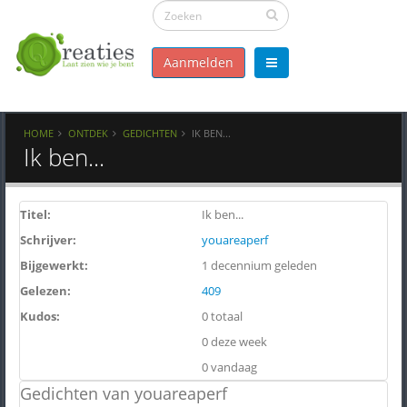
Aanmelden
HOME
ONTDEK
GEDICHTEN
IK BEN...
Ik ben...
Titel:
Ik ben...
Schrijver:
youareaperf
Bijgewerkt:
1 decennium geleden
Gelezen:
409
Kudos:
0 totaal
0 deze week
0 vandaag
Gedichten van youareaperf