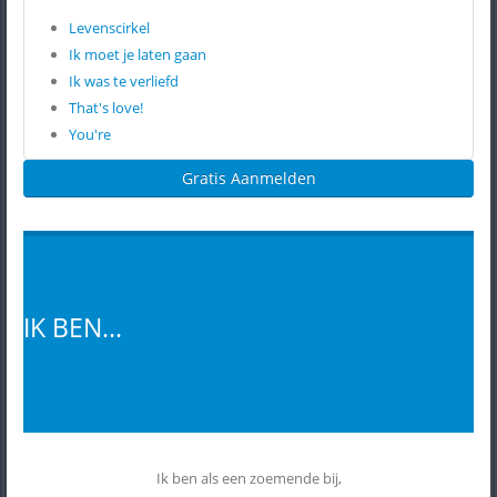
Levenscirkel
Ik moet je laten gaan
Ik was te verliefd
That's love!
You're
Gratis Aanmelden
IK BEN...
Ik ben als een zoemende bij,