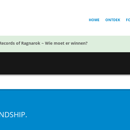
HOME
ONTDEK
F
Records of Ragnarok ~ Wie moet er winnen?
NDSHIP.