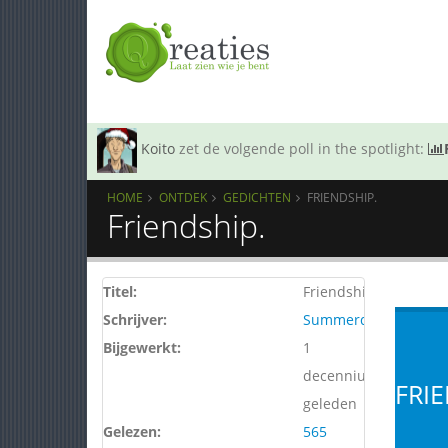
Koito
zet de volgende poll in the spotlight:
HOME
ONTDEK
GEDICHTEN
FRIENDSHIP.
Friendship.
Titel:
Friendship.
Schrijver:
Summerday
Bijgewerkt:
1
decennium
FRIE
geleden
Gelezen:
565