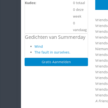
Kudos:
0 totaal
0 deze
week
Vriendsc
0
Vriends
vandaag
Vriends
Gedichten van Summerday
Vriends
Vriendsc
Wind
Niemand
The fault in ourselves.
Vriendsc
Vriends
Gratis Aanmelden
Vriends
Vriends
Vriends
Vriendsc
Vriends
Vriends
A Friend