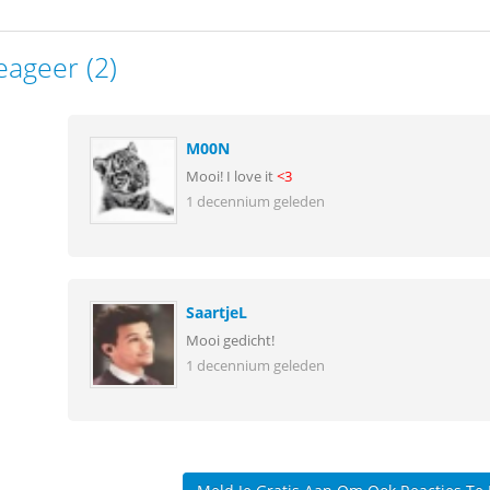
eageer (2)
M00N
Mooi! I love it
<3
1 decennium geleden
SaartjeL
Mooi gedicht!
1 decennium geleden