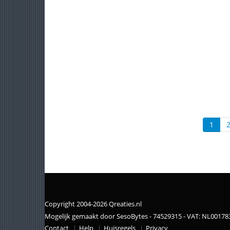
1
Copyright 2004-2026 Qreaties.nl
Mogelijk gemaakt door SesoBytes - 74529315 - VAT: NL0017
Contact
Help
Huisregels
Privacy