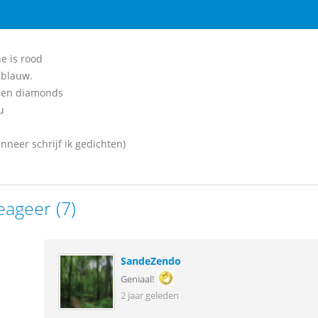
e is rood
 blauw.
geen diamonds
u
nneer schrijf ik gedichten)
eageer (7)
SandeZendo
Geniaal!
2 jaar geleden