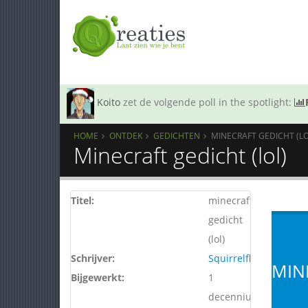
Koito
zet de volgende poll in the spotlight:
HOME
ONTDEK
GEDICHTEN
MINECRAFT GEDICHT (LO
Minecraft gedicht (lol)
Titel:
minecraft
gedicht
(lol)
Schrijver:
Squirrelflight
MIN
Bijgewerkt:
1
decennium