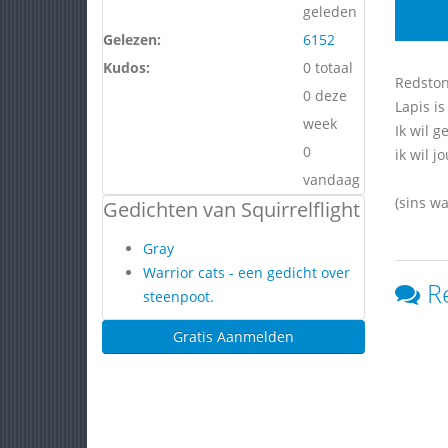
geleden
Gelezen:
6152
Kudos:
0 totaal
Redston
0 deze
Lapis is
week
Ik wil 
0
ik wil jo
vandaag
(sins wa
Gedichten van Squirrelflight
Gray
Warrior cats - een gedicht over
R
steenpoot.
Gratis Aanmelden