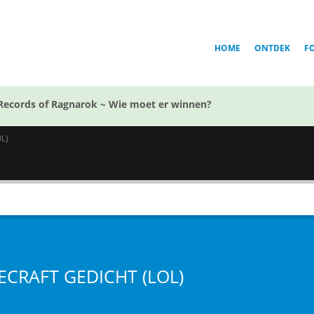
HOME
ONTDEK
F
Records of Ragnarok ~ Wie moet er winnen?
L)
ECRAFT GEDICHT (LOL)