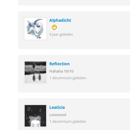
Alphadicht
9 jaar geleden
RefIection
Hahaha 10/10
1 decennium geleden
Leaticia
Looooool
1 decennium geleden