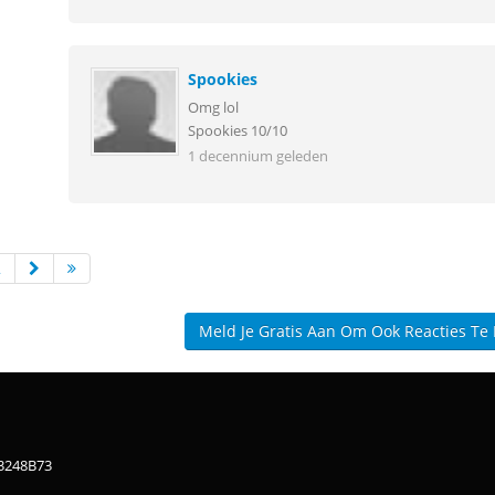
Spookies
Omg lol
Spookies 10/10
1 decennium geleden
2
Meld Je Gratis Aan Om Ook Reacties Te
83248B73