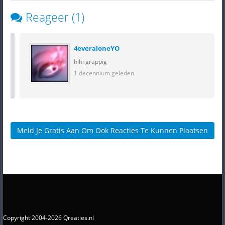
Reageer (1)
4everaloneYO
hihi grappig
1 decennium geleden
Meld Je Gratis Aan Om Ook Reacties Te Kunnen Plaatsen
Copyright 2004-2026 Qreaties.nl