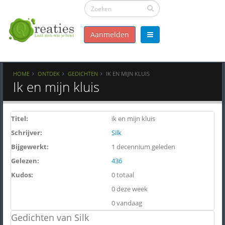
Aanmelden
HOME
ONTDEK
GEDICHTEN
IK EN MIJN KLUIS
Ik en mijn kluis
Titel:
ik en mijn kluis
Schrijver:
Silk
Bijgewerkt:
1 decennium geleden
Gelezen:
436
Kudos:
0 totaal
0 deze week
0 vandaag
Gedichten van Silk