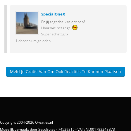
SpecialOneX
En jij zegt dat ik talent heb?
Hoor wie het zegt
Super schattig! x
1 decennium geleden
Meld Je Gratis Aan Om Ook Reacties Te Kunnen Plaatsen
Copyright 2004-2026 Qreaties.nl
Mogelijk gemaakt door SesoBytes - 74529315 - VAT: NL001783248B73