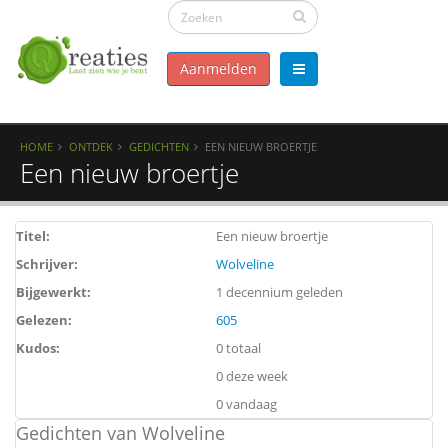
Aanmelden
HOME
ONTDEK
GEDICHTEN
EEN NIEUW BROERTJE
Een nieuw broertje
Titel:
Een nieuw broertje
Schrijver:
Wolveline
Bijgewerkt:
1 decennium geleden
Gelezen:
605
Kudos:
0 totaal
0 deze week
0 vandaag
Gedichten van Wolveline