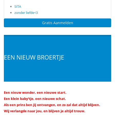
SITA
zonder liefde<3
Gratis Aanmelden
EEN NIEUW BROERTJE
Een nieuw wonder, een nieuwe start.
Een klein baby'tje, een nieuwe schat.
Als een prins ben jij ontvangen, en zo zal dat altijd blijven.
Wij verlangde naar jou, en blijven je altijd trouw.