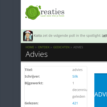
Koito
zet de volgende poll in the spotlight:
HOME
ONTDEK
GEDICHTEN
ADVIES
Advies
Titel:
advies
Schrijver:
Silk
Bijgewerkt:
1
decennium
ADV
geleden
Gelezen:
421