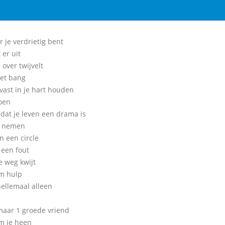
 je verdrietig bent
 er uit
r over twijvelt
et bang
vast in je hart houden
oen
 dat je leven een drama is
e nemen
in een circle
 een fout
e weg kwijt
m hulp
hellemaal alleen
maar 1 groede vriend
om je heen