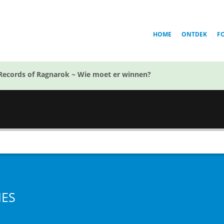
HOME
ONTDEK
F
Records of Ragnarok ~ Wie moet er winnen?
IES