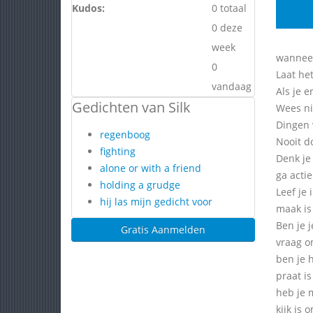
Kudos:
0 totaal
0 deze
week
wanneer
0
Laat het
vandaag
Als je e
Gedichten van Silk
Wees ni
Dingen 
regenboog
Nooit d
fighting
Denk je
alone or with a friend
ga acti
holding a grudge
Leef je 
hij las mijn gedicht voor
maak is
Ben je j
Gratis Aanmelden
vraag o
ben je 
praat is
heb je 
kijk is 