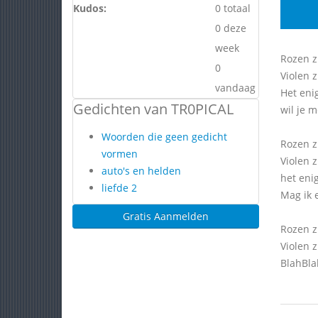
Kudos:
0 totaal
0 deze
week
Rozen z
0
Violen z
vandaag
Het eni
Gedichten van TR0PICAL
wil je m
Woorden die geen gedicht
Rozen zi
vormen
Violen z
auto's en helden
het eni
liefde 2
Mag ik 
Gratis Aanmelden
Rozen z
Violen 
BlahBla