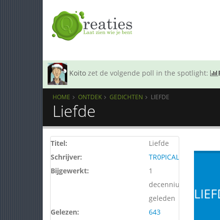
Koito
zet de volgende poll in the spotlight:
HOME
ONTDEK
GEDICHTEN
LIEFDE
Liefde
Titel:
Liefde
Schrijver:
TR0PICAL
Bijgewerkt:
1
decennium
LIEF
geleden
Gelezen:
643