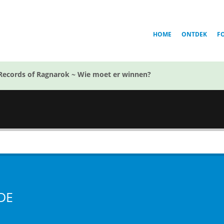
HOME
ONTDEK
F
Records of Ragnarok ~ Wie moet er winnen?
DE