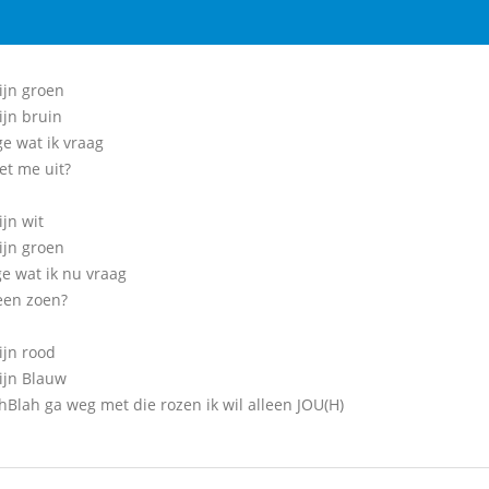
ijn groen
ijn bruin
ge wat ik vraag
et me uit?
jn wit
ijn groen
ge wat ik nu vraag
een zoen?
ijn rood
zijn Blauw
hBlah ga weg met die rozen ik wil alleen JOU(H)