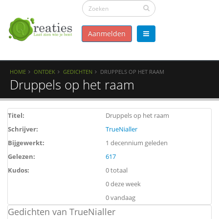
Aanmelden
HOME
ONTDEK
GEDICHTEN
DRUPPELS OP HET RAAM
Druppels op het raam
Titel:
Druppels op het raam
Schrijver:
TrueNialler
Bijgewerkt:
1 decennium geleden
Gelezen:
617
Kudos:
0 totaal
0 deze week
0 vandaag
Gedichten van TrueNialler