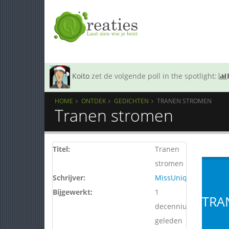
Koito
zet de volgende poll in the spotlight:
HOME
ONTDEK
GEDICHTEN
TRANEN STROMEN
Tranen stromen
Titel:
Tranen
stromen
Schrijver:
MissUnique
Bijgewerkt:
1
TRA
decennium
geleden