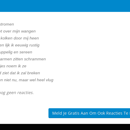
stromen
et over mijn wangen
kolken door mij heen
n lijk ik eeuwig rustig
huppelig en sereen
 armen zitten schrammen
jes noem ik ze
ziet dat ik zal breken
n niet nu, maar wel heel vlug
nog geen reacties.
Meld Je Gratis Aan Om Ook Reacties Te