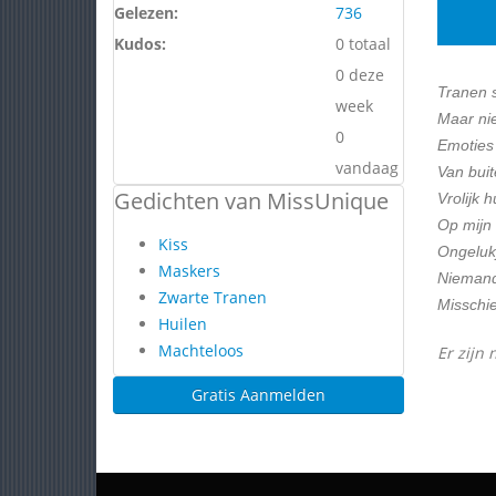
Gelezen:
736
Kudos:
0 totaal
0 deze
Tranen 
week
Maar ni
0
Emoties 
vandaag
Van buite
Gedichten van MissUnique
Vrolijk 
Op mijn
Kiss
Ongeluk
Maskers
Niemand 
Zwarte Tranen
Misschie
Huilen
Machteloos
Er zijn 
Gratis Aanmelden