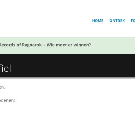
HOME
ONTDEK
F
Records of Ragnarok ~ Wie moet er winnen?
iel
en.
redenen: