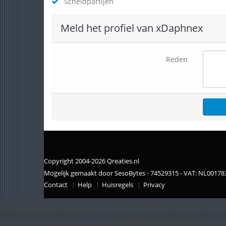
Scheldpartijen
Meld het profiel van xDaphnex
Reden
Copyright 2004-2026 Qreaties.nl
Mogelijk gemaakt door SesoBytes - 74529315 - VAT: NL0017
Contact
Help
Huisregels
Privacy