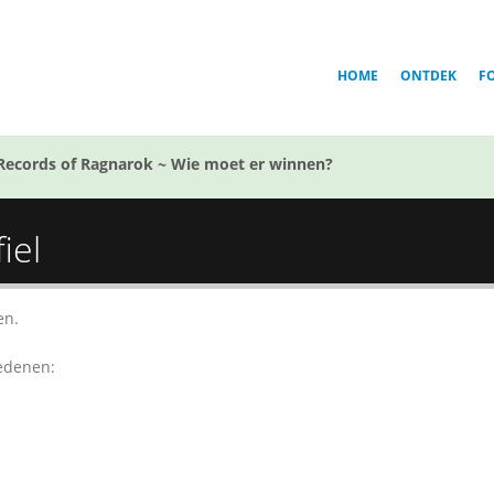
HOME
ONTDEK
F
Records of Ragnarok ~ Wie moet er winnen?
iel
en.
redenen: