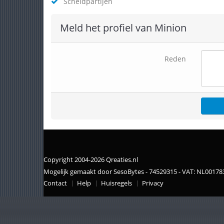
Scheldpartijen
Meld het profiel van Minion
Reden
Copyright 2004-2026 Qreaties.nl
Mogelijk gemaakt door SesoBytes - 74529315 - VAT: NL0017
Contact
Help
Huisregels
Privacy