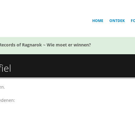
HOME
ONTDEK
F
Records of Ragnarok ~ Wie moet er winnen?
iel
en.
redenen: