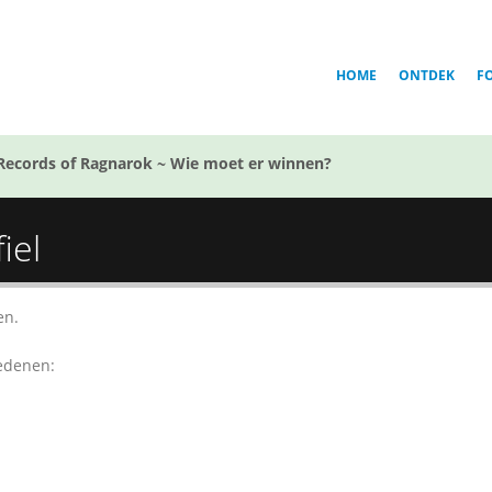
HOME
ONTDEK
F
Records of Ragnarok ~ Wie moet er winnen?
iel
en.
redenen: