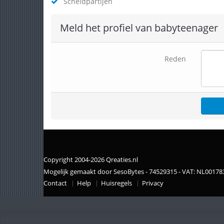
Scheldpartijen
Meld het profiel van babyteenager
Reden
Copyright 2004-2026 Qreaties.nl
Mogelijk gemaakt door SesoBytes - 74529315 - VAT: NL0017
Contact
Help
Huisregels
Privacy