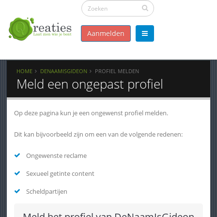
Aanmelden
HOME
DENAAMISGIDEON
PROFIEL MELDEN
Meld een ongepast profiel
Op deze pagina kun je een ongewenst profiel melden.
Dit kan bijvoorbeeld zijn om een van de volgende redenen:
Ongewenste reclame
Sexueel getinte content
Scheldpartijen
Meld het profiel van DeNaamIsGideon