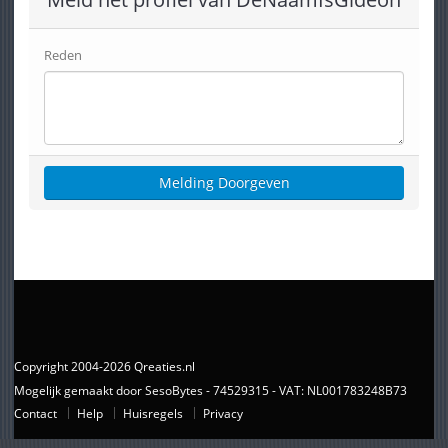
Reden
Copyright 2004-2026 Qreaties.nl
Mogelijk gemaakt door SesoBytes - 74529315 - VAT: NL001783248B73
Contact
Help
Huisregels
Privacy