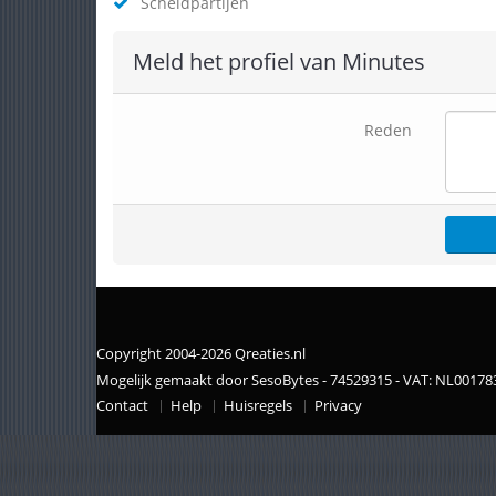
Scheldpartijen
Meld het profiel van Minutes
Reden
Copyright 2004-2026 Qreaties.nl
Mogelijk gemaakt door SesoBytes - 74529315 - VAT: NL0017
Contact
Help
Huisregels
Privacy