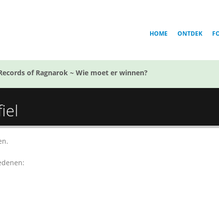
HOME
ONTDEK
F
Records of Ragnarok ~ Wie moet er winnen?
iel
en.
redenen: