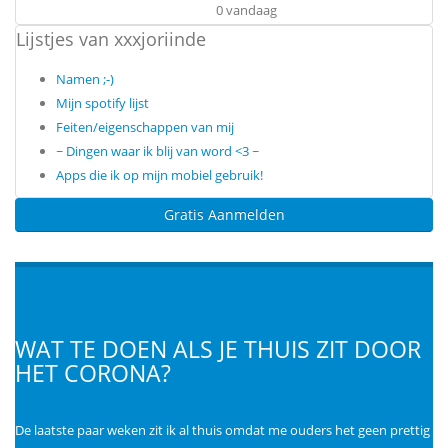
0 vandaag
Lijstjes van xxxjoriinde
Namen ;-)
Mijn spotify lijst
Feiten/eigenschappen van mij
~ Dingen waar ik blij van word <3 ~
Apps die ik op mijn mobiel gebruik!
Gratis Aanmelden
WAT TE DOEN ALS JE THUIS ZIT DOOR
HET CORONA?
De laatste paar weken zit ik al thuis omdat me ouders het geen prettig