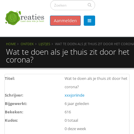
Aanmelden
HOME
ONTDEK
LIJSTJES
WAT TE DOEN ALS JE THUIS ZIT DOOR HET CORON
Wat te doen als je thuis zit door het
corona?
Titel:
Wat te doen als je thuis zit door het
corona?
Schrijver:
xxxjoriinde
Bijgewerkt:
6 jaar geleden
Bekeken:
616
Kudos:
0 totaal
0 deze week