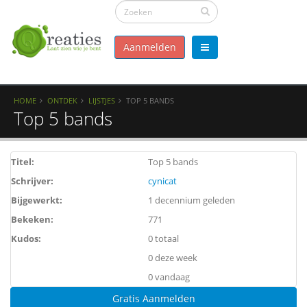
Aanmelden
HOME
ONTDEK
LIJSTJES
TOP 5 BANDS
Top 5 bands
Titel:
Top 5 bands
Schrijver:
cynicat
Bijgewerkt:
1 decennium geleden
Bekeken:
771
Kudos:
0 totaal
0 deze week
0 vandaag
Gratis Aanmelden