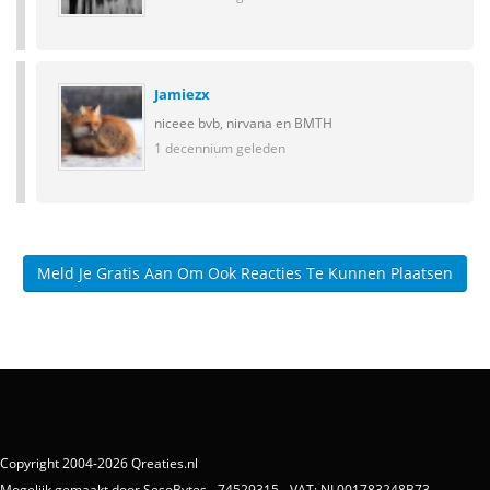
Jamiezx
niceee bvb, nirvana en BMTH
1 decennium geleden
Meld Je Gratis Aan Om Ook Reacties Te Kunnen Plaatsen
Copyright 2004-2026 Qreaties.nl
Mogelijk gemaakt door SesoBytes - 74529315 - VAT: NL001783248B73