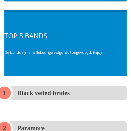
TOP 5 BANDS
De bands zijn in willekeurige volgorde toegevoegd. Enjoy!
Black veiled brides
Paramore