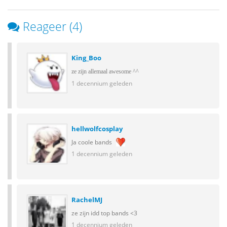
Reageer (4)
King_Boo
ze zijn allemaal awesome ^^
1 decennium geleden
hellwolfcosplay
Ja coole bands
1 decennium geleden
RachelMJ
ze zijn idd top bands <3
1 decennium geleden