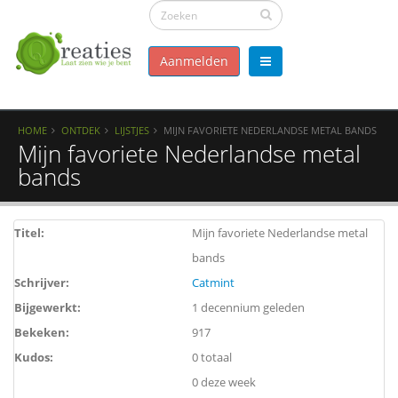
Aanmelden
HOME
ONTDEK
LIJSTJES
MIJN FAVORIETE NEDERLANDSE METAL BANDS
Mijn favoriete Nederlandse metal
bands
Titel:
Mijn favoriete Nederlandse metal
bands
Schrijver:
Catmint
Bijgewerkt:
1 decennium geleden
Bekeken:
917
Kudos:
0 totaal
0 deze week