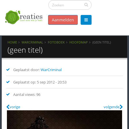
Aanmelden
HOME
WARCRIMINAL
FOTOBOEK
HOOFDMAP
(GEEN TITEL)
(geen titel)
Geplaatst door:
WarCriminal
Geplaatst op: 5 sep 2012 - 20:53
Aantal views: 96
vorige
volgende