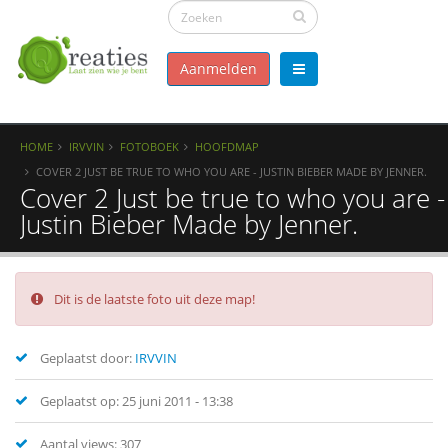
Aanmelden
HOME
IRVVIN
FOTOBOEK
HOOFDMAP
COVER 2 JUST BE TRUE TO WHO YOU ARE - JUSTIN BIEBER MADE BY JENNER.
Cover 2 Just be true to who you are -
Justin Bieber Made by Jenner.
Dit is de laatste foto uit deze map!
Geplaatst door:
IRVVIN
Geplaatst op: 25 juni 2011 - 13:38
Aantal views: 307