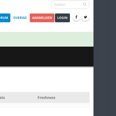
ORUM
OVERIGE
AANMELDEN
LOGIN
sts
Freshness