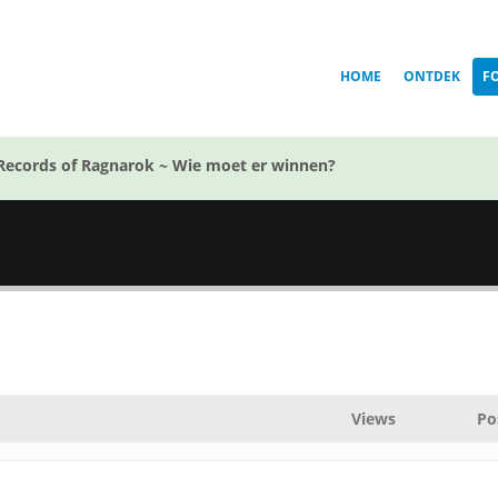
HOME
ONTDEK
F
Records of Ragnarok ~ Wie moet er winnen?
Views
Po