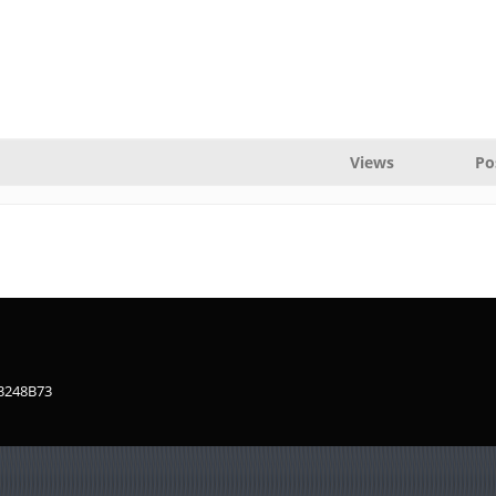
Views
Po
83248B73