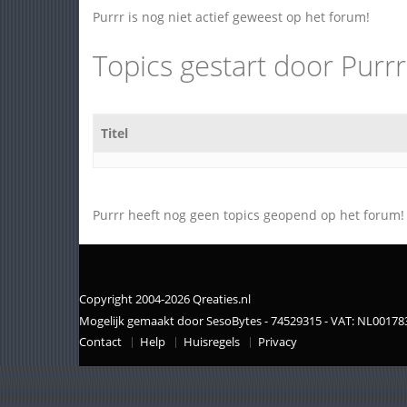
Purrr is nog niet actief geweest op het forum!
Topics gestart door Purrr
Titel
Purrr heeft nog geen topics geopend op het forum!
Copyright 2004-2026 Qreaties.nl
Mogelijk gemaakt door SesoBytes - 74529315 - VAT: NL0017
Contact
Help
Huisregels
Privacy