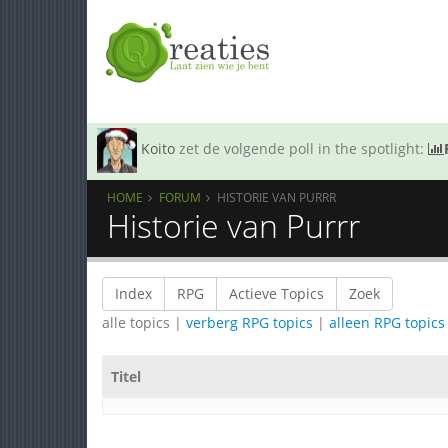
Koito
zet de volgende poll in the spotlight:
HOME
FORUM
HISTORIE VAN PURRR
Historie van Purrr
Index
RPG
Actieve Topics
Zoek
alle topics |
verberg RPG topics
|
alleen RPG topics
Titel