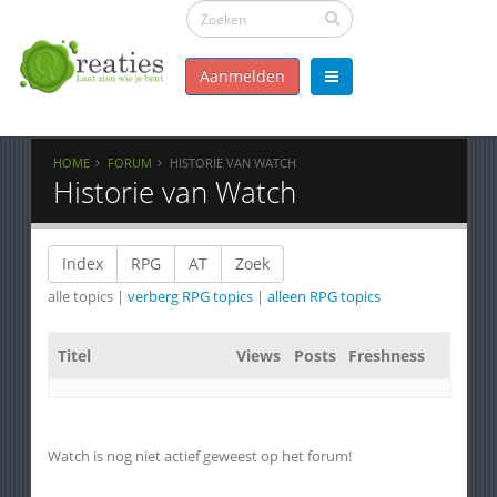
Aanmelden
HOME
FORUM
HISTORIE VAN WATCH
Historie van Watch
Index
RPG
AT
Zoek
alle topics |
verberg RPG topics
|
alleen RPG topics
Titel
Views
Posts
Freshness
Watch is nog niet actief geweest op het forum!