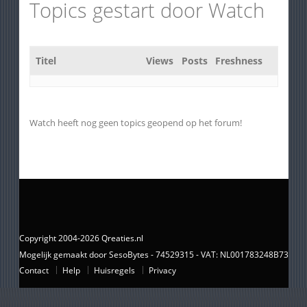
Topics gestart door Watch
Titel
Views
Posts
Freshness
Watch heeft nog geen topics geopend op het forum!
Copyright 2004-2026 Qreaties.nl
Mogelijk gemaakt door SesoBytes - 74529315 - VAT: NL001783248B73
Contact
Help
Huisregels
Privacy