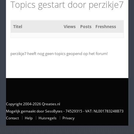
Topics gestart door perzikje7
Titel
Views
Posts
Freshness
perzikje7 heeft nog geen topics geopend op het forum!
Copyright 2004-2026 Qreaties.nl
Mogelijk gemaakt door SesoBytes - 74529315 - VAT: NL001783248B73
Contact
Help
Huisregels
Privacy