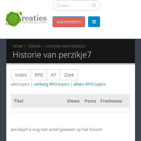
Aanmelden
HOME
FORUM
HISTORIE VAN PERZIKJE7
Historie van perzikje7
Index
RPG
AT
Zoek
alle topics |
verberg RPG topics
|
alleen RPG topics
Titel
Views
Posts
Freshness
perzikje7 is nog niet actief geweest op het forum!