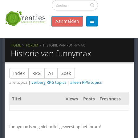
Aanmelden
HOME
FORUM
HISTORIE VAN FUNNYMAX
Historie van funnymax
Index
RPG
AT
Zoek
alle topics |
verberg RPG topics
|
alleen RPG topics
Titel
Views
Posts
Freshness
funnymax is nog niet actief geweest op het forum!