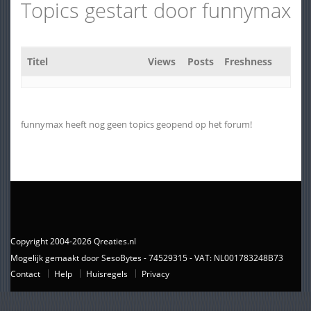
Topics gestart door funnymax
Titel
Views
Posts
Freshness
funnymax heeft nog geen topics geopend op het forum!
Copyright 2004-2026 Qreaties.nl
Mogelijk gemaakt door SesoBytes - 74529315 - VAT: NL001783248B73
Contact
Help
Huisregels
Privacy