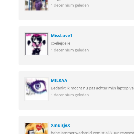
1 decennium geleden
MissLove1
coeliejoelie
1 decennium geleden
MILKAA
Bedankt ik mocht nu pas achter mijn laptop v
1 decennium geleden
XmuisjeX
hehe jammer wedstrijd gemist al 8 uur geweest