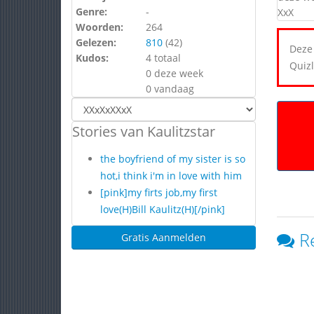
Genre:
-
XxX
Woorden:
264
Gelezen:
810
(
42
)
Deze 
Kudos:
4 totaal
Quizl
0 deze week
0 vandaag
Stories van Kaulitzstar
the boyfriend of my sister is so
hot,i think i'm in love with him
[pink]my firts job,my first
love(H)Bill Kaulitz(H)[/pink]
R
Gratis Aanmelden