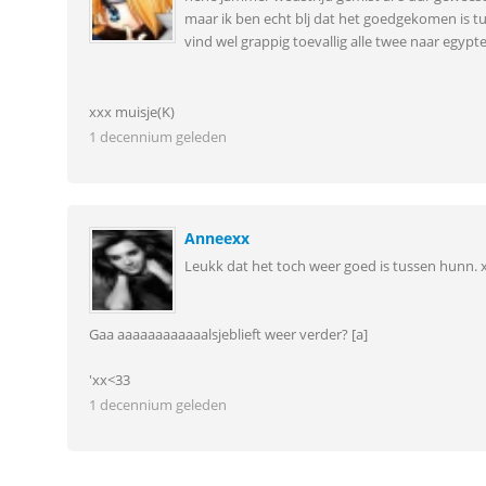
maar ik ben echt blj dat het goedgekomen is tu
vind wel grappig toevallig alle twee naar egypt
xxx muisje(K)
1 decennium geleden
Anneexx
Leukk dat het toch weer goed is tussen hunn. x
Gaa aaaaaaaaaaaalsjeblieft weer verder? [a]
'xx<33
1 decennium geleden