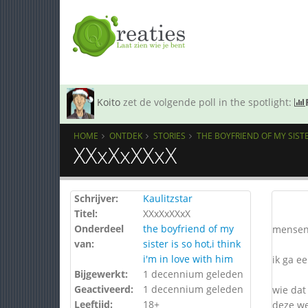
Koito
zet de volgende poll in the spotlight:
HOME
ONTDEK
STORIES
THE BOYFRIEND OF MY SISTER
XXxXxXXxX
Schrijver:
Kaulitzstar
Titel:
XXxXxXXxX
Onderdeel
the boyfriend of my
mensen
van:
sister is so hot,i think
i'm in love with him
ik ga e
Bijgewerkt:
1 decennium geleden
Geactiveerd:
1 decennium geleden
wie dat 
Leeftijd:
18+
deze we