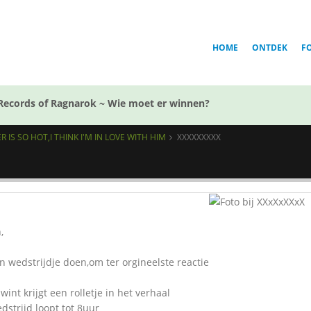
HOME
ONTDEK
F
Records of Ragnarok ~ Wie moet er winnen?
 IS SO HOT,I THINK I'M IN LOVE WITH HIM
XXXXXXXXX
,
en wedstrijdje doen,om ter orgineelste reactie
wint krijgt een rolletje in het verhaal
dstrijd loopt tot 8uur