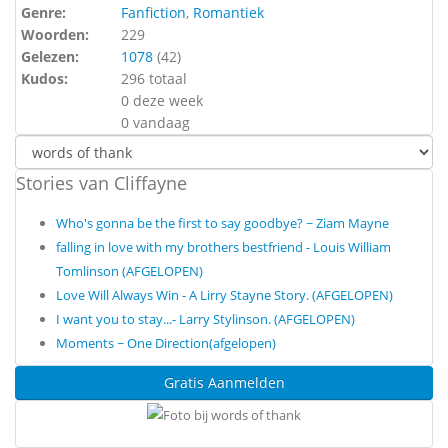
Genre:
Fanfiction
,
Romantiek
Woorden:
229
Gelezen:
1078
(
42
)
Kudos:
296 totaal
0 deze week
0 vandaag
Stories van Cliffayne
Who's gonna be the first to say goodbye? ~ Ziam Mayne
falling in love with my brothers bestfriend - Louis William
Tomlinson (AFGELOPEN)
Love Will Always Win - A Lirry Stayne Story. (AFGELOPEN)
I want you to stay...- Larry Stylinson. (AFGELOPEN)
Moments ~ One Direction(afgelopen)
Gratis Aanmelden