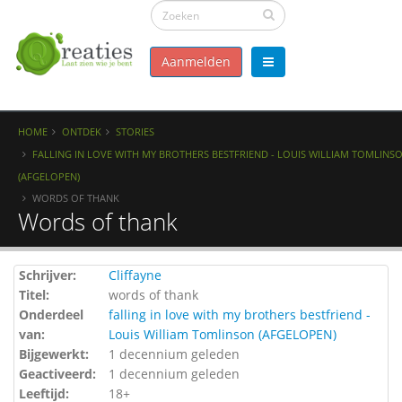
Aanmelden
HOME
ONTDEK
STORIES
FALLING IN LOVE WITH MY BROTHERS BESTFRIEND - LOUIS WILLIAM TOMLINS
(AFGELOPEN)
WORDS OF THANK
Words of thank
Schrijver:
Cliffayne
Titel:
words of thank
Onderdeel
falling in love with my brothers bestfriend -
van:
Louis William Tomlinson (AFGELOPEN)
Bijgewerkt:
1 decennium geleden
Geactiveerd:
1 decennium geleden
Leeftijd:
18+