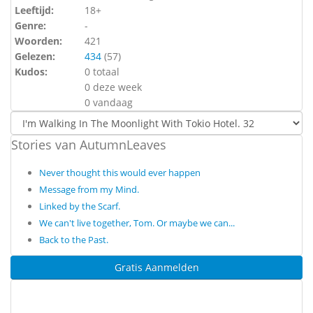
Leeftijd:
18+
Genre:
-
Woorden:
421
Gelezen:
434
(
57
)
Kudos:
0 totaal
0 deze week
0 vandaag
Stories van AutumnLeaves
Never thought this would ever happen
Message from my Mind.
Linked by the Scarf.
We can't live together, Tom. Or maybe we can...
Back to the Past.
Gratis Aanmelden