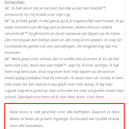
Vorige keer:
â€˜Ik heb liever dat je me mist dan dat je dat niet doetâ€™,
antwoordt hij. Hij streelt over mijn rug.
â€˜Ja, je hebt gelijk. In dat geval, ga ik je ongelooflijk veel missen. Ik ga
ieder moment van de dag aan je denken, iedere minuut, iedere
seconde.â€™ Hij glimlacht en drukt opnieuw zijn lippen op de mijne.
Zijn mond gaat een beetje open en zijn tong komt piepen. Ik volg zijn
voorbeeld en geniet van zijn aanrakingen. De tongpiercing laat me
huiveren.
â€˜Werk goed voor school, des te sneller ben je ervan af. En als het
eens niet lukt, denk dan aan mijâ€™, zegt hij. Ik knik zachtjes. Ik kijk
hem nog eens aan, druk nog even kort mijn lippen op de zijne en
moet spijtig toekijken hoe hij vertrekt. Ik zwaai hem uit, totdat ik hem
niet meer zie. Een laatste traan glijdt over mijn wang. Ik leg mijn
rugzak nog eens goed op mijn schouder en stap vol goede moed naar
school. Speciaal voor hem zal ik mijn best doen. Voor hem.
Deze story is niet geschikt voor alle leeftijden. Daarom is deze
alleen te lezen als je bent ingelogd. Zo houden we Quizlet.nl leuk
voor alle bezoekers.