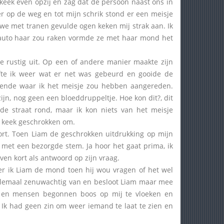
keek even opzij en zag dat de persoon naast ons in
er op de weg en tot mijn schrik stond er een meisje
uwe met tranen gevulde ogen keken mij strak aan. Ik
e auto haar zou raken vormde ze met haar mond het
e rustig uit. Op een of andere manier maakte zijn
fte ik weer wat er net was gebeurd en gooide de
rende waar ik het meisje zou hebben aangereden.
zijn, nog geen een bloeddruppeltje. Hoe kon dit?, dit
 de straat rond, maar ik kon niets van het meisje
 keek geschrokken om.
ort. Toen Liam de geschrokken uitdrukking op mijn
ij met een bezorgde stem. Ja hoor het gaat prima, ik
en kort als antwoord op zijn vraag.
r ik Liam de mond toen hij wou vragen of het wel
helemaal zenuwachtig van en besloot Liam maar mee
to en mensen begonnen boos op mij te vloeken en
 Ik had geen zin om weer iemand te laat te zien en