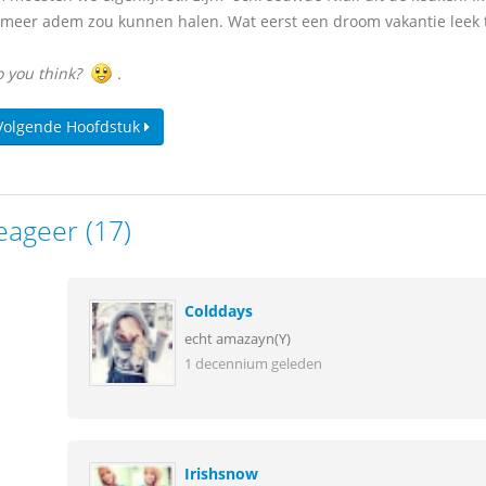
t meer adem zou kunnen halen. Wat eerst een droom vakantie leek 
 you think?
.
Volgende Hoofdstuk
eageer (17)
Colddays
echt amazayn(Y)
1 decennium geleden
Irishsnow