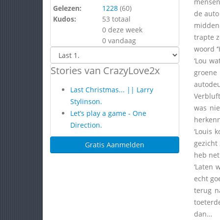
mensen 
Gelezen:
1228
(
60
)
de auto
Kudos:
53 totaal
midden 
0 deze week
trapte 
0 vandaag
woord ‘’
‘Lou wa
Stories van CrazyLove2x
groene 
autodeu
Last Christmas... || Larry
Verbluft
Stylinson.
was nie
Let’s play a game - One
herkenn
Direction.
‘Louis 
gezicht
Gratis Aanmelden
heb net
‘Laten 
echt go
terug n
toeterd
dan…