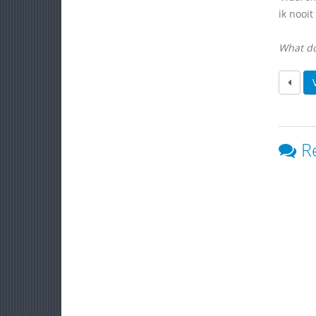
ik nooi
What do
R