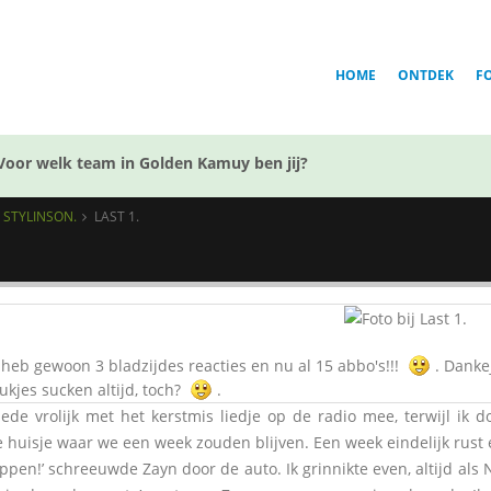
HOME
ONTDEK
F
Voor welk team in Golden Kamuy ben jij?
Y STYLINSON.
LAST 1.
heb gewoon 3 bladzijdes reacties en nu al 15 abbo's!!!
. Danke
ukjes sucken altijd, toch?
.
iede vrolijk met het kerstmis liedje op de radio mee, terwijl ik
e huisje waar we een week zouden blijven. Een week eindelijk rust 
appen!’ schreeuwde Zayn door de auto. Ik grinnikte even, altijd als 