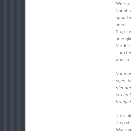
‘We zijn
Nadat 
apparte
heen.
‘Stop e
heerlij
‘Verdor
Liam te
was en r
‘Vanmor
ogen. M
niet dui
er een 
briefje 
Ik draa
ik op s
‘Waarom