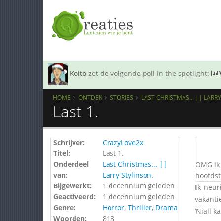
Koito
zet de volgende poll in the spotlight:
HOME
ONTDEK
STORIES
LAST CHRISTMAS... || LARR
Last 1.
Schrijver:
CrazyLove2x
Titel:
Last 1.
Onderdeel
Last Christmas... ||
OMG ik 
van:
Larry Stylinson.
hoofdst
Bijgewerkt:
1 decennium geleden
I
k neur
Geactiveerd:
1 decennium geleden
vakanti
Genre:
Horror
,
Thriller
,
Drama
‘Niall k
Woorden:
813