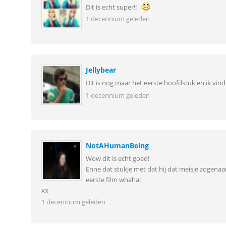
Dit is echt super!!
1 decennium geleden
Jellybear
Dit is nog maar het eerste hoofdstuk en ik vind
1 decennium geleden
NotAHumanBeing
Wow dit is echt goed!
Enne dat stukje met dat hij dat meisje zogen
eerste film whaha!
xx
1 decennium geleden