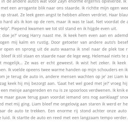
in de andere auto’s wat voor Zayn enorme ergernis opleverde. Ik 
 met een arrogante blik naar ons staarde. Ik richtte mijn ogen we
op straat. Ze leek geen angst te hebben alleen verdriet. Haar bla
zo hard als ik kon op de rem, maar ik was te laat. Net voordat d
Help’’. Piepend kwamen we tot stil stand en ik hijgde even uit.
t doe je?’ vroeg Harry naast me. Ik keek hem even aan en ademd
ogen mij kalm en rustig. Door getoeter van andere auto’s bese
r open en sprong uit de auto waarna ik snel naar de plek toe 
 bleef ik stil staan en staarde naar de lege weg. Helemaal niets te 
t mogelijk… Ze was er echt geweest. Ik wist het zeker. Ik keek
en. Ik voelde opeens twee warme handen op mijn schouders en ik
kom je terug de auto in, andere mensen wachten op je’ zei Liam k
 zag keek hij mij bezorgt aan. ‘Gaat het wel goed met je?’ vroeg h
 een meisje aangereden en nu is ze spoorloos verdwenen. Ik knik ev
we maar gauw terug gaan voordat iemand ons nog aanklaagt’ snoe
ed met mij ging. Liam bleef me ongelovig aan staren ik werd er 
aar de auto te trekken. Een enorme rij stond achter onze au
e luid. Ik startte de auto en reed met een langzaam tempo verder.