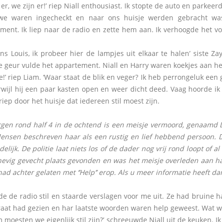
 er, we zijn er!’ riep Niall enthousiast. Ik stopte de auto en parkee
we waren ingecheckt en naar ons huisje werden gebracht was
ment. Ik liep naar de radio en zette hem aan. Ik verhoogde het v
ens Louis, ik probeer hier de lampjes uit elkaar te halen’ siste 
ke geur vulde het appartement. Niall en Harry waren koekjes aan he
ie!’ riep Liam. ‘Waar staat de blik en veger? Ik heb perrongeluk ee
rwijl hij een paar kasten open en weer dicht deed. Vaag hoorde ik
iep door het huisje dat iedereen stil moest zijn.
gen rond half 4 in de ochtend is een meisje vermoord, genaamd D
ensen beschreven haar als een rustig en lief hebbend persoon. 
delijk. De politie laat niets los of de dader nog vrij rond loopt of 
hevig gevecht plaats gevonden en was het meisje overleden aan h
had achter gelaten met ‘’Help’’ erop. Als u meer informatie heeft d
ide de radio stil en staarde verslagen voor me uit. Ze had bruine
traat had gezien en har laatste woorden waren help geweest. Wat wa
 moesten we eigenlijk stil zijn?’ schreeuwde Niall uit de keuken. I