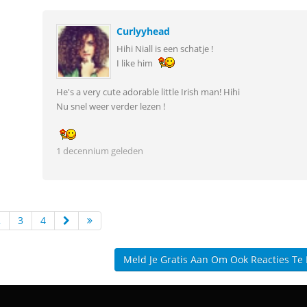
Curlyyhead
Hihi Niall is een schatje !
I like him
He's a very cute adorable little Irish man! Hihi
Nu snel weer verder lezen !
1 decennium geleden
2
3
4
Meld Je Gratis Aan Om Ook Reacties Te