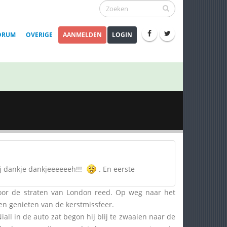
ORUM
OVERIGE
AANMELDEN
LOGIN
j dankje dankjeeeeeeh!!!
. En eerste
 door de straten van London reed. Op weg naar het
en genieten van de kerstmissfeer.
Niall in de auto zat begon hij blij te zwaaien naar de