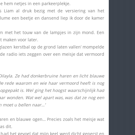
rde hem netjes in een parkeerplekje.
 Liam al druk bezig met de versiering van het
olume een beetje en dansend liep ik door de kamer
Zayn met het touw van de lampjes in zijn mond. Een
t maken voor later.
n glazen kerstbal op de grond laten vallen’ mompelde
 de radio iets zeggen over een meisje dat vermoord
ilayla. Ze had donkerbruine haren en licht blauwe
De rede waarom en wie haar vermoord heeft is nog
al opgepakt is. Wel ging het hoogst waarschijnlijk had
aar wonden. Wat wel apart was, was dat ze nog een
an moet u bellen naar…’
 haren en blauwe ogen… Precies zoals het meisje wat
s dit.
k had het gevoel dat mijn keel werd dicht geperst en