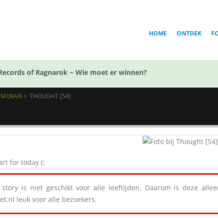
HOME
ONTDEK
F
Records of Ragnarok ~ Wie moet er winnen?
L MORAN
THOUGHT [54]
art for today (:
story is niet geschikt voor alle leeftijden. Daarom is deze all
et.nl leuk voor alle bezoekers.