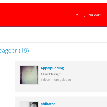
eageer (19)
Appelpudding
A terrible night...
1 decennium geleden
philtatos