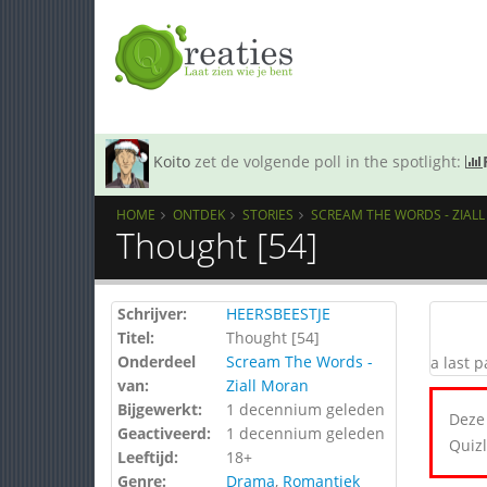
Koito
zet de volgende poll in the spotlight:
HOME
ONTDEK
STORIES
SCREAM THE WORDS - ZIAL
Thought [54]
Schrijver:
HEERSBEESTJE
Titel:
Thought [54]
Onderdeel
Scream The Words -
a last p
van:
Ziall Moran
Bijgewerkt:
1 decennium geleden
Deze 
Geactiveerd:
1 decennium geleden
Quizl
Leeftijd:
18+
Genre:
Drama
,
Romantiek