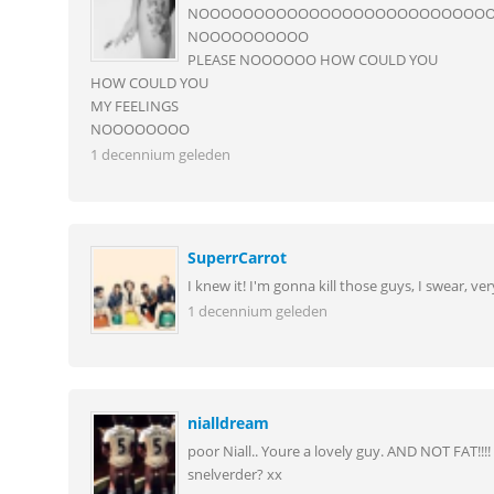
NOOOOOOOOOOOOOOOOOOOOOOOOOO
NOOOOOOOOOO
PLEASE NOOOOOO HOW COULD YOU
HOW COULD YOU
MY FEELINGS
NOOOOOOOO
1 decennium geleden
SuperrCarrot
I knew it! I'm gonna kill those guys, I swear, ve
1 decennium geleden
nialldream
poor Niall.. Youre a lovely guy. AND NOT FAT!!!!
snelverder? xx