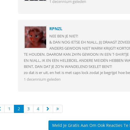
1 decennium geleden
RPNZL
NEE BEN JE NIET!
& DAN NOG IETSE EH NIALL, JIJ DRAAGT ZOVE
ANDERS GEWOON NIET WARM KRIJGT! KORTOM
TE HOUDEN. DAAROM KAN ZAYN GEWOON IN EEN T-SHIRTJE
EN NIALL, IK EN EEN HELEBOEL ANDERE MEIDEN HEBBEN WAAR
BENT, DAN DAT JE ZO'N WANDELEND SKELET BENT!
zo dat is er uit, en het is met caps lock zodat je begrijpt hoe bel
1 decennium geleden
1
2
3
4
Meld Je Gratis Aan Om Ook Reacties Te