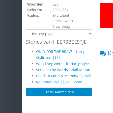
Woorden:
526
Gelezen:
2092
(
83
)
Kudos:
975 totaal
0 deze week
0 vandaag
Stories van HEERSBEESTJE
R
ONLY FOR THE BRAVE - Larry
Stylinson |16+
Who They Were - ft. Harry Styles
Scream The Words - Ziall Moran
Blind To Mind & Memory || Ziall
Rainbow Love || Jiall Boran
Gratis Aanmelden