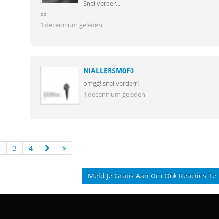
Snel verder...
xx
1 decennium geleden
NIALLERSM0F0
omgg! snel verderr!
1 decennium geleden
2
3
4
Meld Je Gratis Aan Om Ook Reacties Te