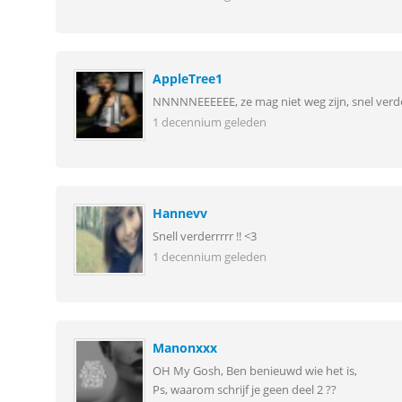
AppleTree1
NNNNNEEEEEE, ze mag niet weg zijn, snel verd
1 decennium geleden
Hannevv
Snell verderrrrr !! <3
1 decennium geleden
Manonxxx
OH My Gosh, Ben benieuwd wie het is,
Ps, waarom schrijf je geen deel 2 ??