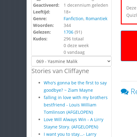
Geactiveerd:
1 decennium geleden
Deze 
Leeftijd:
18+
Quizl
Genre:
Fanfiction
,
Romantiek
Woorden:
344
Gelezen:
1706
(
91
)
Kudos:
296 totaal
0 deze week
0 vandaag
Stories van Cliffayne
Who's gonna be the first to say
R
goodbye? ~ Ziam Mayne
falling in love with my brothers
bestfriend - Louis William
Tomlinson (AFGELOPEN)
Love Will Always Win - A Lirry
Stayne Story. (AFGELOPEN)
I want you to stay...- Larry