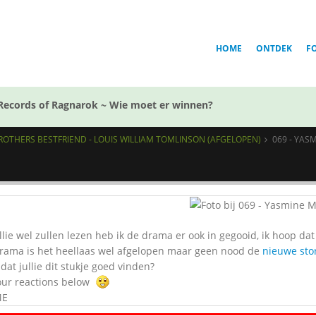
HOME
ONTDEK
F
Records of Ragnarok ~ Wie moet er winnen?
BROTHERS BESTFRIEND - LOUIS WILLIAM TOMLINSON (AFGELOPEN)
069 - YAS
llie wel zullen lezen heb ik de drama er ook in gegooid, ik hoop dat
rama is het heellaas wel afgelopen maar geen nood de
nieuwe sto
dat jullie dit stukje goed vinden?
our reactions below
ME