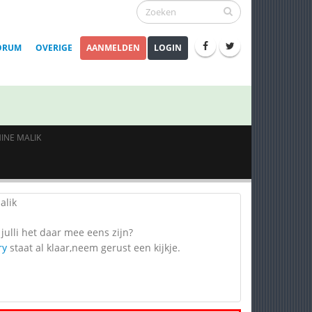
ORUM
OVERIGE
AANMELDEN
LOGIN
MINE MALIK
 julli het daar mee eens zijn?
ry
staat al klaar,neem gerust een kijkje.