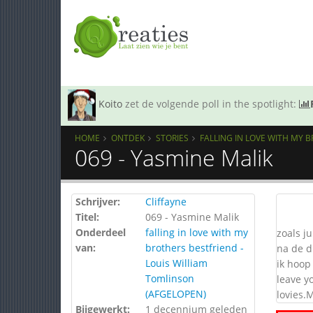
Koito
zet de volgende poll in the spotlight:
HOME
ONTDEK
STORIES
FALLING IN LOVE WITH MY 
069 - Yasmine Malik
Schrijver:
Cliffayne
Titel:
069 - Yasmine Malik
Onderdeel
falling in love with my
zoals ju
van:
brothers bestfriend -
na de d
Louis William
ik hoop 
Tomlinson
leave y
(AFGELOPEN)
lovies.
Bijgewerkt:
1 decennium geleden