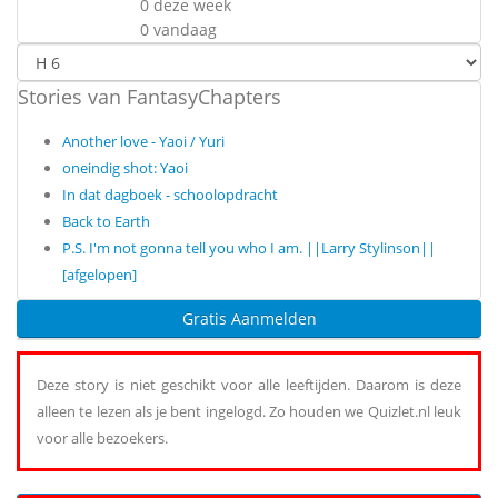
0 deze week
0 vandaag
Stories van FantasyChapters
Another love - Yaoi / Yuri
oneindig shot: Yaoi
In dat dagboek - schoolopdracht
Back to Earth
P.S. I'm not gonna tell you who I am. ||Larry Stylinson||
[afgelopen]
Gratis Aanmelden
Deze story is niet geschikt voor alle leeftijden. Daarom is deze
alleen te lezen als je bent ingelogd. Zo houden we Quizlet.nl leuk
voor alle bezoekers.