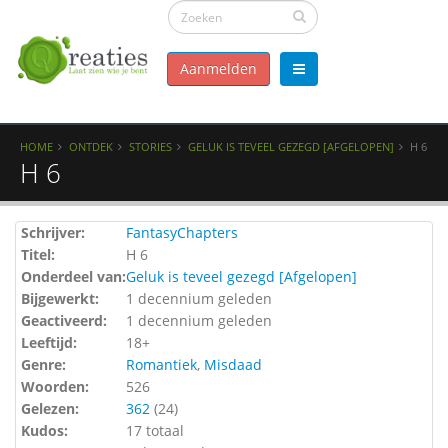
Aanmelden
HOME
ONTDEK
STORIES
GELUK IS TEVEEL GEZEGD [AFGELOPEN]
H 6
H 6
Schrijver:
FantasyChapters
Titel:
H 6
Onderdeel van:
Geluk is teveel gezegd [Afgelopen]
Bijgewerkt:
1 decennium geleden
Geactiveerd:
1 decennium geleden
Leeftijd:
18+
Genre:
Romantiek
,
Misdaad
Woorden:
526
Gelezen:
362
(
24
)
Kudos:
17 totaal