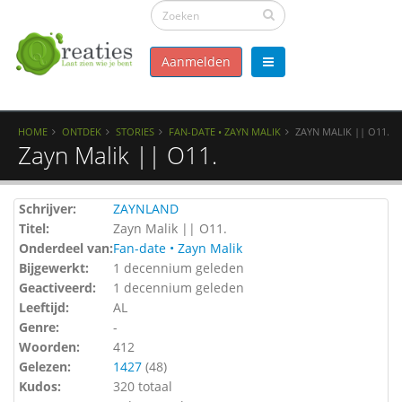
Aanmelden
HOME
ONTDEK
STORIES
FAN-DATE • ZAYN MALIK
ZAYN MALIK || O11.
Zayn Malik || O11.
Schrijver:
ZAYNLAND
Titel:
Zayn Malik || O11.
Onderdeel van:
Fan-date • Zayn Malik
Bijgewerkt:
1 decennium geleden
Geactiveerd:
1 decennium geleden
Leeftijd:
AL
Genre:
-
Woorden:
412
Gelezen:
1427
(
48
)
Kudos:
320 totaal