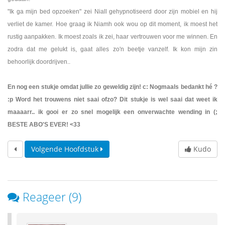
"Ik ga mijn bed opzoeken" zei Niall gehypnotiseerd door zijn mobiel en hij
verliet de kamer. Hoe graag ik Niamh ook wou op dit moment, ik moest het
rustig aanpakken. Ik moest zoals ik zei, haar vertrouwen voor me winnen. En
zodra dat me gelukt is, gaat alles zo'n beetje vanzelf. Ik kon mijn zin
behoorlijk doordrijven..
En nog een stukje omdat jullie zo geweldig zijn! c: Nogmaals bedankt hé ?
:p Word het trouwens niet saai ofzo? Dit stukje is wel saai dat weet ik
maaaarr.. ik gooi er zo snel mogelijk een onverwachte wending in (;
BESTE ABO'S EVER! <33
Volgende Hoofdstuk
Kudo
Reageer (9)