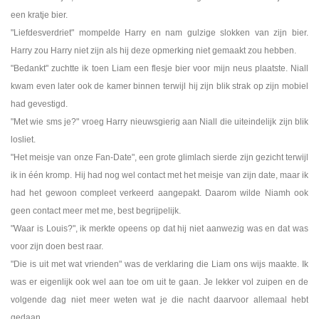
een kratje bier.
"Liefdesverdriet" mompelde Harry en nam gulzige slokken van zijn bier.
Harry zou Harry niet zijn als hij deze opmerking niet gemaakt zou hebben.
"Bedankt" zuchtte ik toen Liam een flesje bier voor mijn neus plaatste. Niall
kwam even later ook de kamer binnen terwijl hij zijn blik strak op zijn mobiel
had gevestigd.
"Met wie sms je?" vroeg Harry nieuwsgierig aan Niall die uiteindelijk zijn blik
losliet.
"Het meisje van onze Fan-Date", een grote glimlach sierde zijn gezicht terwijl
ik in één kromp. Hij had nog wel contact met het meisje van zijn date, maar ik
had het gewoon compleet verkeerd aangepakt. Daarom wilde Niamh ook
geen contact meer met me, best begrijpelijk.
"Waar is Louis?", ik merkte opeens op dat hij niet aanwezig was en dat was
voor zijn doen best raar.
"Die is uit met wat vrienden" was de verklaring die Liam ons wijs maakte. Ik
was er eigenlijk ook wel aan toe om uit te gaan. Je lekker vol zuipen en de
volgende dag niet meer weten wat je die nacht daarvoor allemaal hebt
gedaan.