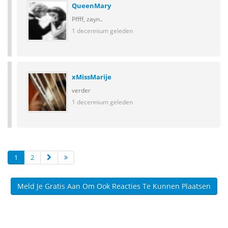
QueenMary
Pffff, zayn..
1 decennium geleden
xMissMarije
verder
1 decennium geleden
1
2
Meld Je Gratis Aan Om Ook Reacties Te Kunnen Plaatsen