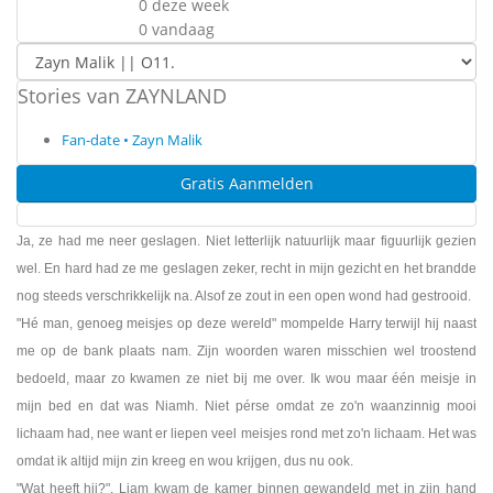
0 deze week
0 vandaag
Stories van ZAYNLAND
Fan-date • Zayn Malik
Gratis Aanmelden
Ja, ze had me neer geslagen. Niet letterlijk natuurlijk maar figuurlijk gezien
wel. En hard had ze me geslagen zeker, recht in mijn gezicht en het brandde
nog steeds verschrikkelijk na. Alsof ze zout in een open wond had gestrooid.
"Hé man, genoeg meisjes op deze wereld" mompelde Harry terwijl hij naast
me op de bank plaats nam. Zijn woorden waren misschien wel troostend
bedoeld, maar zo kwamen ze niet bij me over. Ik wou maar één meisje in
mijn bed en dat was Niamh. Niet pérse omdat ze zo'n waanzinnig mooi
lichaam had, nee want er liepen veel meisjes rond met zo'n lichaam. Het was
omdat ik altijd mijn zin kreeg en wou krijgen, dus nu ook.
"Wat heeft hij?", Liam kwam de kamer binnen gewandeld met in zijn hand