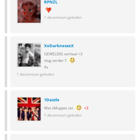
RPNZL
1 decennium geleden
XxDarknessxX
GEWELDIG verhaal <3
vlug verder !!
Xx
1 decennium geleden
1Dazzle
Wat xMuppet zei
<3
1 decennium geleden