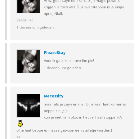
Ahw, geef Zayn een kans. Zijn magic powers
krijgen je toch wel. Dus overstappen is je enige
optie, Niall.
Verder <3
1 decennium geleden
PleaseStay
Voor ik ga lezen: Love the pic!
1 decennium geleden
Necessity
maar als je zayn en niall bij elkaar laat komen is
beppe zielig ):
kun je niet liam ofzo in het verhaal stoppen???
of je laat beppe en hazza gewoon een stelletje worden (:
xx