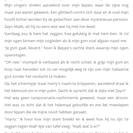
Mijn vingers strelen aarzelend over mijn lippen, waar de zijne nog
maar pas waren geweest. Een glimlach vormt zich daar en ik voel mijn
hoofd lichter worden bij de gedachten aan deze mysterieuze persoon.
Zayn Malik, als hij nu eens wist wat hij met me deed.
Vandaag zou ik hem het zeggen, hoe gelukkig ik met hem ben. Ik rol
mijn ogen binnen mijn oogleden als ik mijn gsm voel afgaan naast me.
"Je gsm gaat, lieverd." hoor ik Beppe's zachte stem, waarop mijn ogen
openvlogen.
"Oh nee." mompel ik verbaasd als ik recht schiet, ik grijp mijn gsm en
loop naar beneden om zo ver mogelijk weg te zijn van mijn Italiaanse
god zonder het verdacht te maken.
Op het schermpje staat Harry's naam te knipperen, aarzelend draai ik
het kleinood om in mijn palm. Dacht ik oprecht dat ik date met Zayn?
Het was geen rampscenario-nachtmerrie geweest, maar een droom.
Het was zo écht dat ik het helemaal geloofde en me liet meeslepen
door lippen die de mijne nooit hebben geraakt.
"Harry." ik hoor hoe mijn stem breekt en ik weet hoe hij nu zijn 'te
zeggen tegen Niall'-lijst van tafel veeg. "Niall, wat is er?"