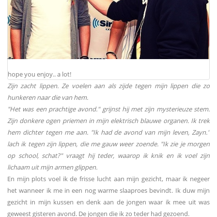
hope you enjoy.. a lot!
Zijn zacht lippen. Ze voelen aan als zijde tegen mijn lippen die zo
hunkeren naar die van hem.
"Het was een prachtige avond." grijnst hij met zijn mysterieuze stem.
Zijn donkere ogen priemen in mijn elektrisch blauwe organen. Ik trek
hem dichter tegen me aan. "Ik had de avond van mijn leven, Zayn."
lach ik tegen zijn lippen, die me gauw weer zoende. "Ik zie je morgen
op school, schat?" vraagt hij teder, waarop ik knik en ik voel zijn
lichaam uit mijn armen glippen.
En mijn plots voel ik de frisse lucht aan mijn gezicht, maar ik negeer
het wanneer ik me in een nog warme slaaproes bevindt. Ik duw mijn
gezicht in mijn kussen en denk aan de jongen waar ik mee uit was
geweest gisteren avond. De jongen die ik zo teder had gezoend.