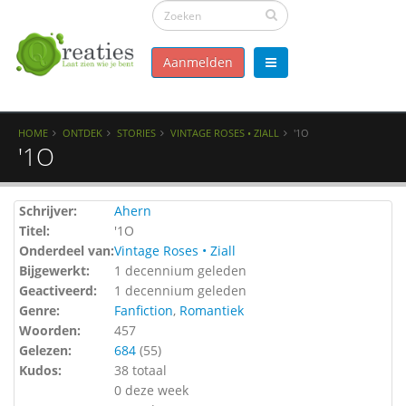
Aanmelden
HOME
ONTDEK
STORIES
VINTAGE ROSES • ZIALL
'1O
'1O
Schrijver:
Ahern
Titel:
'1O
Onderdeel van:
Vintage Roses • Ziall
Bijgewerkt:
1 decennium geleden
Geactiveerd:
1 decennium geleden
Genre:
Fanfiction
,
Romantiek
Woorden:
457
Gelezen:
684
(
55
)
Kudos:
38 totaal
0 deze week