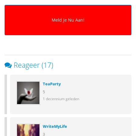
Reageer (17)
TeaParty
5
1 decennium geleden
WriteMyLife
3