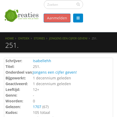
Aanmelden
HOME
ONTDEK
STORIES
JONGENS EEN CIJFER GEVEN!
251.
251.
Schrijver:
Isabellehh
Titel:
251.
Onderdeel van:
Jongens een cijfer geven!
Bijgewerkt:
1 decennium geleden
Geactiveerd:
1 decennium geleden
Leeftijd:
12+
Genre:
-
Woorden:
0
Gelezen:
1707
(
67
)
Kudos:
105 totaal